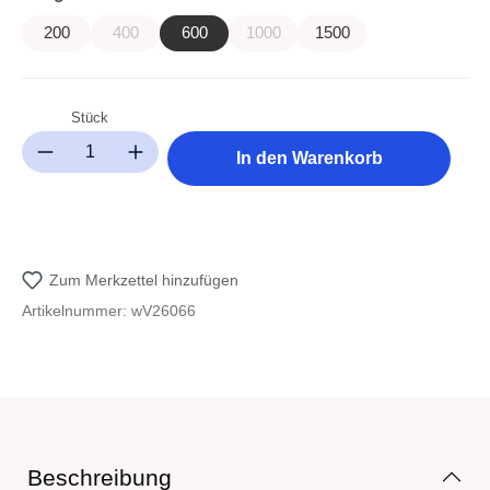
200
400
600
1000
1500
(Diese Option ist zurzeit nicht verfügbar.)
(Diese Option ist zurzeit nicht verfü
Stück
Produkt Anzahl: Gib den gewünschten Wert ein oder benutze die Sc
In den Warenkorb
Zum Merkzettel hinzufügen
Artikelnummer:
wV26066
Beschreibung