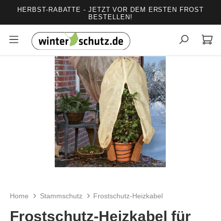
HERBST-RABATTE - JETZT VOR DEM ERSTEN FROST
alt springen
BESTELLEN!
Bildergalerie überspringen
Home
Stammschutz
Frostschutz-Heizkabel
Frostschutz-Heizkabel für