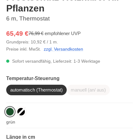
Pflanzen
6 m, Thermostat
65,49 €
76,99 €
empfohlener UVP
Grundpreis: 10,92 € / 1 m.
Preise inkl. MwSt.
zzgl. Versandkosten
Sofort versandfähig, Lieferzeit: 1-3 Werktage
auswählen
Temperatur-Steuerung
automatisch (Thermostat)
manuell (an/ aus)
(Diese Option ist zurzeit nic
grün
schwarz
(Diese Option ist zurzeit nicht verfügbar.)
auswählen
Länge in cm