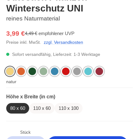
Winterschutz UNI
reines Naturmaterial
3,99 €
4,49 €
empfohlener UVP
Preise inkl. MwSt.
zzgl. Versandkosten
Sofort versandfähig, Lieferzeit: 1-3 Werktage
natur
terrakotta
grün
schilfgrün
petrol
rot
grau
eisblau
waldbeere
auswählen
Höhe x Breite (in cm)
80 x 60
110 x 60
110 x 100
Stück