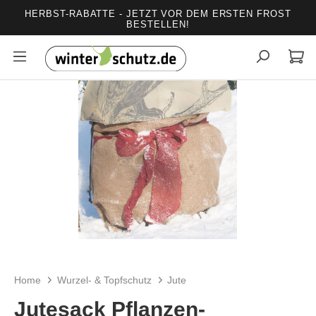
HERBST-RABATTE - JETZT VOR DEM ERSTEN FROST
alt springen
BESTELLEN!
Bildergalerie überspringen
Home
Wurzel- & Topfschutz
Jute
Jutesack Pflanzen-