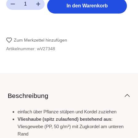
Produkt Anzahl: Gib den gewünschten Wert ein oder benutze die Sc
In den Warenkorb
Zum Merkzettel hinzufügen
Artikelnummer:
wV27348
Beschreibung
einfach über Pflanze stülpen und Kordel zuziehen
Vlieshaube (spitz zulaufend) bestehend aus
:
Vliesgewebe (PP, 50 g/m²) mit Zugkordel am unteren
Rand