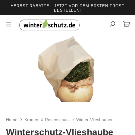
HERBST-RABATTE - JETZT VOR DEM ERSTEN FROST
alt springen
BESTELLEN!
Bildergalerie überspringen
Home
Kronen- & Rosenschutz
Winter-Vlieshauben
Winterschutz-Vlieshaube