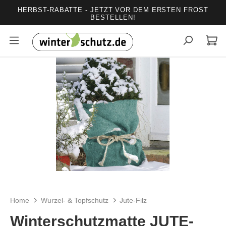
HERBST-RABATTE - JETZT VOR DEM ERSTEN FROST
alt springen
BESTELLEN!
Bildergalerie überspringen
Home
Wurzel- & Topfschutz
Jute-Filz
Winterschutzmatte JUTE-