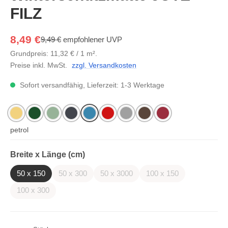
FILZ
8,49 €
9,49 €
empfohlener UVP
Grundpreis: 11,32 € / 1 m².
Preise inkl. MwSt.
zzgl. Versandkosten
Sofort versandfähig, Lieferzeit: 1-3 Werktage
natur
grün
schilfgrün
anthrazit
petrol
rot
grau
braun
waldbeere
auswählen
Breite x Länge (cm)
50 x 150
50 x 300
50 x 3000
100 x 150
(Diese Option ist zurzeit nicht verfügbar.)
(Diese Option ist zurzeit nicht verfügba
(Diese Option ist zurze
100 x 300
(Diese Option ist zurzeit nicht verfügbar.)