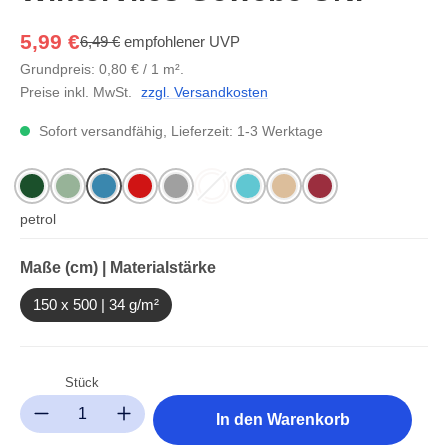
5,99 €
6,49 €
empfohlener UVP
Grundpreis: 0,80 € / 1 m².
Preise inkl. MwSt.
zzgl. Versandkosten
Sofort versandfähig, Lieferzeit: 1-3 Werktage
grün
schilfgrün
petrol
rot
grau
weiß
eisblau
beige
waldbeere
(Diese Option ist zurzeit nicht verf
auswählen
Maße (cm) | Materialstärke
150 x 500 | 34 g/m²
Stück
Produkt Anzahl: Gib den gewünschten Wert ein oder benutze die Sc
In den Warenkorb