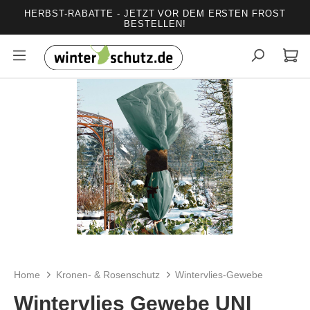
HERBST-RABATTE - JETZT VOR DEM ERSTEN FROST
alt springen
BESTELLEN!
Bildergalerie überspringen
Home
Kronen- & Rosenschutz
Wintervlies-Gewebe
Wintervlies Gewebe UNI